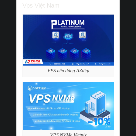
Vps Việt Nam
VPS nên dùng AZdigi
VPS NVMe Vietnix