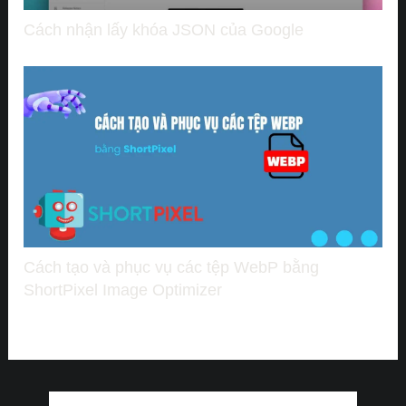
Cách nhận lấy khóa JSON của Google
Cách tạo và phục vụ các tệp WebP bằng
ShortPixel Image Optimizer