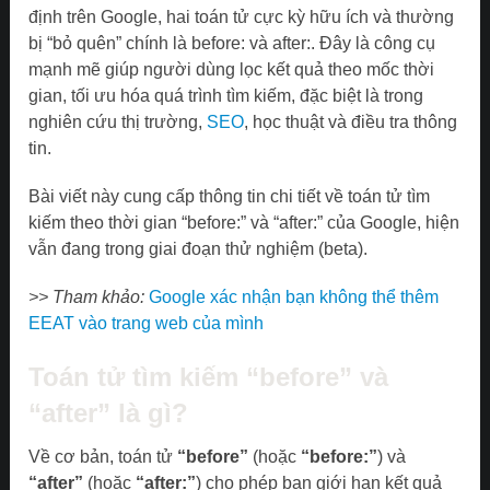
định trên Google, hai toán tử cực kỳ hữu ích và thường
bị “bỏ quên” chính là before: và after:. Đây là công cụ
mạnh mẽ giúp người dùng lọc kết quả theo mốc thời
gian, tối ưu hóa quá trình tìm kiếm, đặc biệt là trong
nghiên cứu thị trường,
SEO
, học thuật và điều tra thông
tin.
Bài viết này cung cấp thông tin chi tiết về toán tử tìm
kiếm theo thời gian “before:” và “after:” của Google, hiện
vẫn đang trong giai đoạn thử nghiệm (beta).
>> Tham khảo:
Google xác nhận bạn không thể thêm
EEAT vào trang web của mình
Toán tử tìm kiếm “before” và
“after” là gì?
Về cơ bản, toán tử
“before”
(hoặc
“before:”
) và
“after”
(hoặc
“after:”
) cho phép bạn giới hạn kết quả