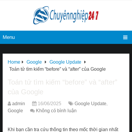
Menu
Home
Google
Google Update
Toán tử tìm kiếm “before” và “after” của Google
Toán tử tìm kiếm “before” và “after”
của Google
admin
16/06/2025
Google Update
,
Google
Không có bình luận
Khi bạn cần tra cứu thông tin theo mốc thời gian nhất