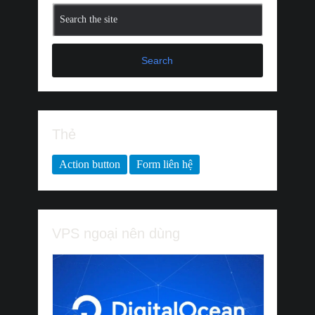
Search
Thẻ
Action button
Form liên hệ
VPS ngoại nên dùng