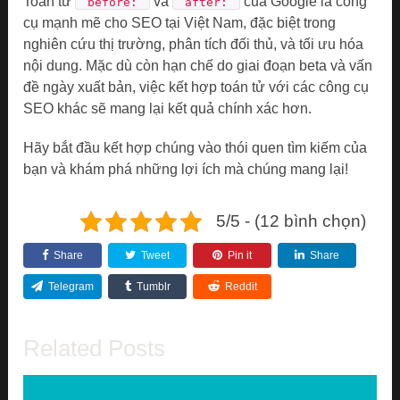
Toán tử
và
của Google là công
“before:”
“after:”
cụ mạnh mẽ cho SEO tại Việt Nam, đặc biệt trong
nghiên cứu thị trường, phân tích đối thủ, và tối ưu hóa
nội dung. Mặc dù còn hạn chế do giai đoạn beta và vấn
đề ngày xuất bản, việc kết hợp toán tử với các công cụ
SEO khác sẽ mang lại kết quả chính xác hơn.
Hãy bắt đầu kết hợp chúng vào thói quen tìm kiếm của
bạn và khám phá những lợi ích mà chúng mang lại!
5/5 - (12 bình chọn)
Share
Tweet
Pin it
Share
Telegram
Tumblr
Reddit
Related Posts