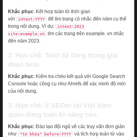
Khắc phục
: Kết hợp toán tử thời gian
với
để tìm trang có nhắc đến năm cụ thể
intext:YYYY
trong nội dung. Ví dụ:
intext:2023
tìm các trang trên example. vn nhắc
site:example.vn
đến năm 2023.
2. Hạn chế: Toán tử đang trong giai
đoạn beta.
Khắc phục
: Kiểm tra chéo kết quả với Google Search
Console hoặc công cụ như Ahrefs để xác minh độ mới
của nội dung.
3. Hạn chế: Ít SEOer tại Việt Nam
quen dùng toán tử nâng cao.
Khắc phục
: Đào tạo đội ngũ về các truy vấn đơn giản
như
và tích hợp toán tử vào
"từ khóa" before:YYYY