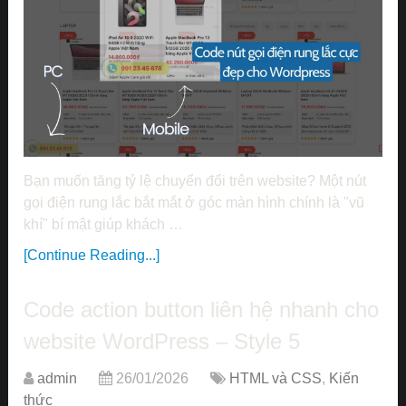
Bạn muốn tăng tỷ lệ chuyển đổi trên website? Một nút
gọi điện rung lắc bắt mắt ở góc màn hình chính là "vũ
khí" bí mật giúp khách …
[Continue Reading...]
Code action button liên hệ nhanh cho
website WordPress – Style 5
admin
26/01/2026
HTML và CSS
,
Kiến
thức