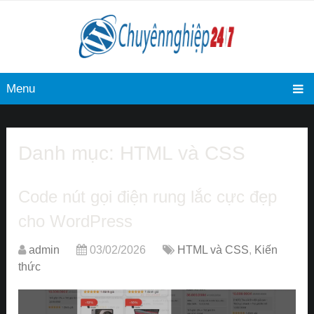
Menu
Danh mục:
HTML và CSS
Code nút gọi điện rung lắc cực đẹp
cho WordPress
admin
03/02/2026
HTML và CSS
,
Kiến
thức