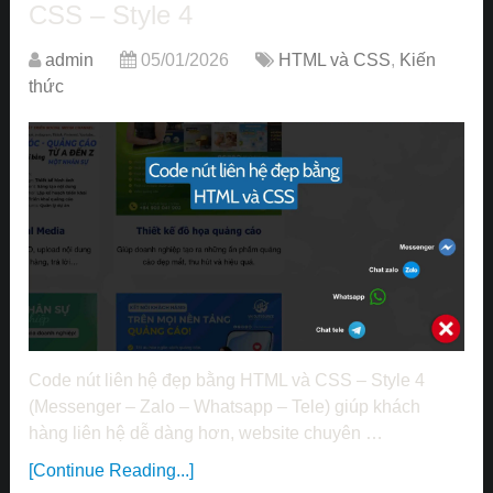
CSS – Style 4
admin
05/01/2026
HTML và CSS
,
Kiến
thức
Code nút liên hệ đẹp bằng HTML và CSS – Style 4
(Messenger – Zalo – Whatsapp – Tele) giúp khách
hàng liên hệ dễ dàng hơn, website chuyên …
[Continue Reading...]