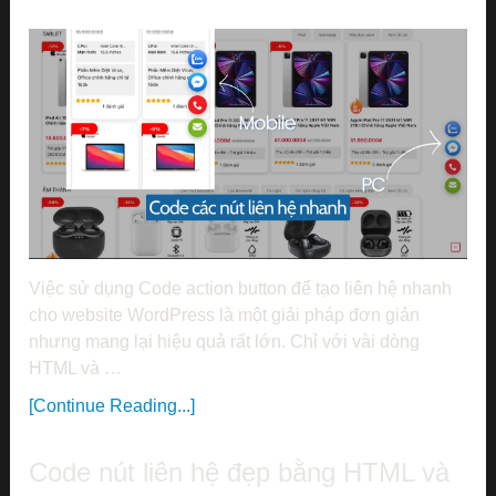
Việc sử dụng Code action button để tạo liên hệ nhanh
cho website WordPress là một giải pháp đơn giản
nhưng mang lại hiệu quả rất lớn. Chỉ với vài dòng
HTML và …
[Continue Reading...]
Code nút liên hệ đẹp bằng HTML và