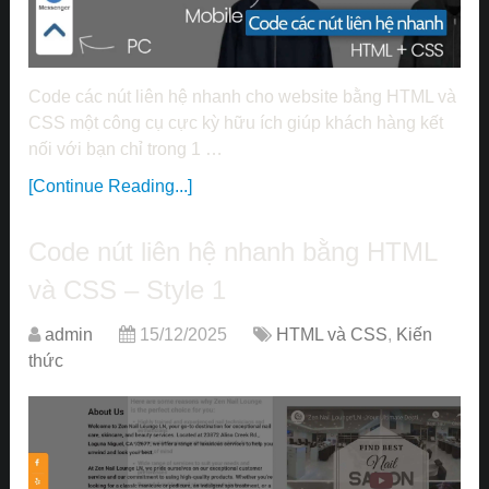
Code các nút liên hệ nhanh cho website bằng HTML và
CSS một công cụ cực kỳ hữu ích giúp khách hàng kết
nối với bạn chỉ trong 1 …
[Continue Reading...]
Code nút liên hệ nhanh bằng HTML
và CSS – Style 1
admin
15/12/2025
HTML và CSS
,
Kiến
thức