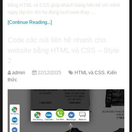
bằng HTML và CSS giúp khách hàng liên hệ với mình
ngay lập tức khi họ đang lướt web thay …
[Continue Reading...]
Code các nút liên hệ nhanh cho
website bằng HTML và CSS – Style
2
admin
22/12/2025
HTML và CSS
,
Kiến
thức