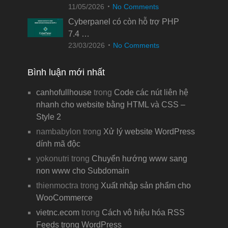
11/05/2026
No Comments
Cyberpanel có còn hỗ trợ PHP
7.4 …
23/03/2026
No Comments
Bình luận mới nhất
canhofullhouse
trong
Code các nút liên hệ
nhanh cho website bằng HTML và CSS –
Style 2
nambabylon
trong
Xử lý website WordPress
dính mã độc
yokonutri
trong
Chuyển hướng www sang
non www cho Subdomain
thienmoctra
trong
Xuất nhập sản phẩm cho
WooCommerce
vietnc.ecom
trong
Cách vô hiệu hóa RSS
Feeds trong WordPress