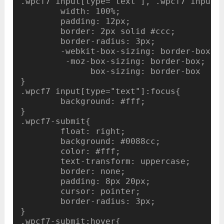
.wpcf7 input[type="text"], .wpcf7 input[t
	width: 100%;

	padding: 12px;

	border: 2px solid #ccc;

	border-radius: 3px;

	-webkit-box-sizing: border-box;

	 -moz-box-sizing: border-box;

	      box-sizing: border-box

}

.wpcf7 input[type="text"]:focus{

	background: #fff;

}

.wpcf7-submit{

	float: right;

	background: #0088cc;

	color: #fff;

	text-transform: uppercase;

	border: none;

	padding: 8px 20px;

	cursor: pointer;

        border-radius: 3px;

}

.wpcf7-submit:hover{
