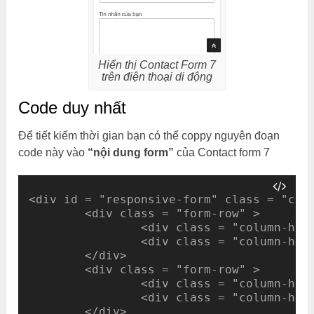
Hiển thị Contact Form 7
trên điện thoại di động
Code duy nhất
Để tiết kiếm thời gian bạn có thể coppy nguyên đoạn
code này vào
“nội dung form”
của Contact form 7
<div id = "responsive-form" class = "clea
	<div class = "form-row" > 

		<div class = "column-half" > Họ* [text* last-name] </div> 

		<div class = "column-half" > Tên* [text* first-name] </div> 

	</div> 

	<div class = "form-row" > 

		<div class = "column-half" > Email* [email* your-email] </div> 

		<div class = "column-half" > Điện thoại* [text* your-phone] </div>

	</div>
