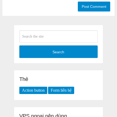
Search
Thẻ
Action button
Form liên hệ
VPS ngoại nên dùng