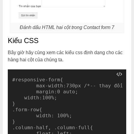
Đánh dấu HTML hai cột trong Contact form 7
Kiểu CSS
Bây giờ hãy cùng xem các kiểu css định dạng cho các
hàng hai cột của chúng ta.
#responsive-form{

	max-width:730px /*-- thay đổi điều này để có được chiều rộng biểu mẫu mong muốn của bạn --*/;

	margin:0 auto;

    width:100%;

}

.form-row{

	width: 100%;

}

.column-half, .column-full{

	float: left;
