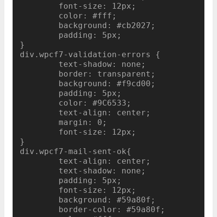
	font-size: 12px;

	color: #fff;

	background: #cb2027;

	padding: 5px;

}

div.wpcf7-validation-errors { 

	text-shadow: none;

	border: transparent;

	background: #f9cd00;

	padding: 5px;

	color: #9C6533;

	text-align: center;

	margin: 0;

	font-size: 12px;

}

div.wpcf7-mail-sent-ok{

	text-align: center;

	text-shadow: none;

	padding: 5px;

	font-size: 12px;

	background: #59a80f;

	border-color: #59a80f;
