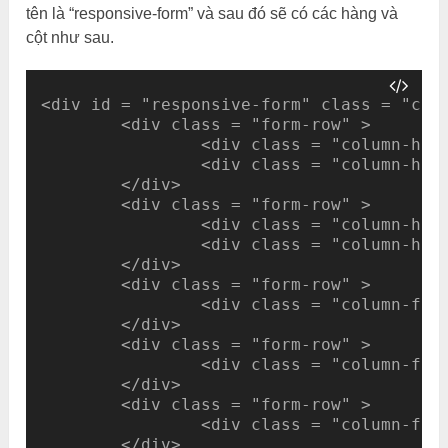
tên là “responsive-form” và sau đó sẽ có các hàng và
cột như sau.
<div id = "responsive-form" class = "clea
	<div class = "form-row" > 

		<div class = "column-half" > Họ* [text* last-name] </div> 

		<div class = "column-half" > Tên* [text* first-name] </div> 

	</div> 

	<div class = "form-row" > 

		<div class = "column-half" > Email* [email* your-email] </div> 

		<div class = "column-half" > Điện thoại* [text* your-phone] </div>

	</div>

	<div class = "form-row" > 

		<div class = "column-full" > Tiêu đề* [text* your-subject] </div> 

	</div>

	<div class = "form-row" > 

		<div class = "column-full" > Tin nhắn của bạn [textarea your-message] </div> 

	</div> 

	<div class = "form-row" > 

		<div class = "column-full" > [submit "Gửi tin nhắn"] </div> 

	</div> 
