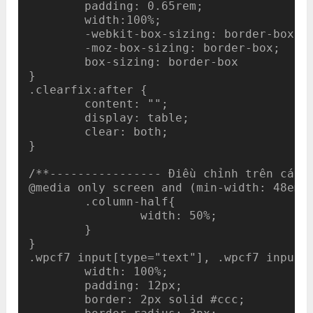
	padding: 0.65rem;

	width:100%;

	-webkit-box-sizing: border-box;

        -moz-box-sizing: border-box;

        box-sizing: border-box

}

.clearfix:after {

	content: "";

	display: table;

	clear: both;

}

/**---------------- Điều chỉnh trên các k
@media only screen and (min-width: 48em) 
	.column-half{

		width: 50%;

	}

}

.wpcf7 input[type="text"], .wpcf7 input[t
	width: 100%;

	padding: 12px;

	border: 2px solid #ccc;
