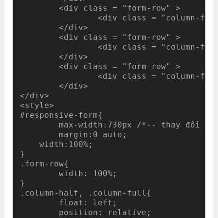
	<div class = "form-row" > 

		<div class = "column-full" > Tiêu đề* [text* your-subject] </div> 

	</div>

	<div class = "form-row" > 

		<div class = "column-full" > Tin nhắn của bạn [textarea your-message] </div> 

	</div> 

	<div class = "form-row" > 

		<div class = "column-full" > [submit "Gửi tin nhắn"] </div> 

	</div> 

</div> 

<style>

#responsive-form{

	max-width:730px /*-- thay đổi điều này để có được chiều rộng biểu mẫu mong muốn của bạn --*/;

	margin:0 auto;

    width:100%;

}

.form-row{

	width: 100%;

}

.column-half, .column-full{

	float: left;

	position: relative;
