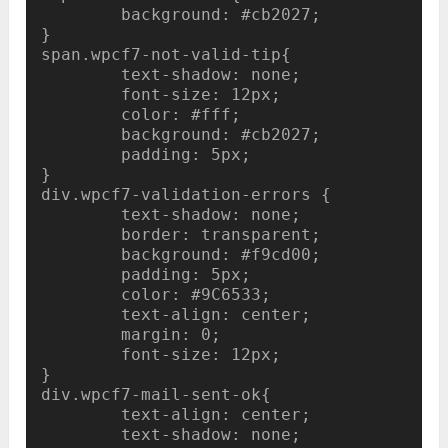
	background: #cb2027;

}

span.wpcf7-not-valid-tip{

	text-shadow: none;

	font-size: 12px;

	color: #fff;

	background: #cb2027;

	padding: 5px;

}

div.wpcf7-validation-errors { 

	text-shadow: none;

	border: transparent;

	background: #f9cd00;

	padding: 5px;

	color: #9C6533;

	text-align: center;

	margin: 0;

	font-size: 12px;

}

div.wpcf7-mail-sent-ok{

	text-align: center;

	text-shadow: none;
