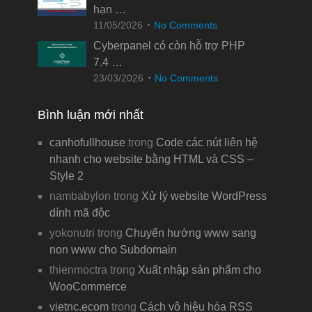
hạn …
11/05/2026
No Comments
Cyberpanel có còn hỗ trợ PHP
7.4 …
23/03/2026
No Comments
Bình luận mới nhất
canhofullhouse
trong
Code các nút liên hệ
nhanh cho website bằng HTML và CSS –
Style 2
nambabylon
trong
Xử lý website WordPress
dính mã độc
yokonutri
trong
Chuyển hướng www sang
non www cho Subdomain
thienmoctra
trong
Xuất nhập sản phẩm cho
WooCommerce
vietnc.ecom
trong
Cách vô hiệu hóa RSS