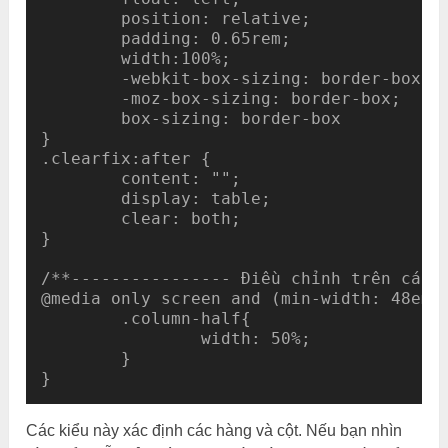
	position: relative;

	padding: 0.65rem;

	width:100%;

	-webkit-box-sizing: border-box;

        -moz-box-sizing: border-box;

        box-sizing: border-box

}

.clearfix:after {

	content: "";

	display: table;

	clear: both;

}

/**---------------- Điều chỉnh trên các k
@media only screen and (min-width: 48em) 
	.column-half{

		width: 50%;

	}

Các kiểu này xác định các hàng và cột. Nếu bạn nhìn