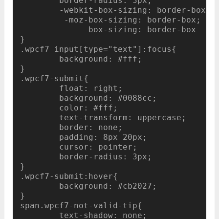
	border-radius: 3px;

	-webkit-box-sizing: border-box;

	 -moz-box-sizing: border-box;

	      box-sizing: border-box

}

.wpcf7 input[type="text"]:focus{

	background: #fff;

}

.wpcf7-submit{

	float: right;

	background: #0088cc;

	color: #fff;

	text-transform: uppercase;

	border: none;

	padding: 8px 20px;

	cursor: pointer;

        border-radius: 3px;

}

.wpcf7-submit:hover{

	background: #cb2027;

}

span.wpcf7-not-valid-tip{

	text-shadow: none;
