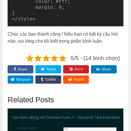
	color: #fff;

	margin: 0;

}

Chúc các bạn thành công ! Nếu bạn có bất kỳ câu hỏi
nào, vui lòng cho tôi biết trong phần bình luận.
5/5 - (14 bình chọn)
Share
Tweet
Pin it
Share
Telegram
Tumblr
Reddit
Related Posts