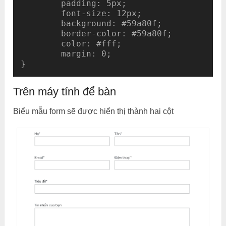
	padding: 5px;

	font-size: 12px;

	background: #59a80f;

	border-color: #59a80f;

	color: #fff;

	margin: 0;

Trên máy tính để bàn
Biểu mẫu form sẽ được hiển thị thành hai cột