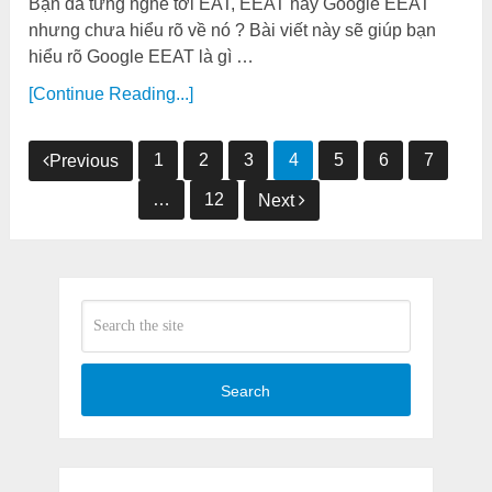
Bạn đã từng nghe tới EAT, EEAT hay Google EEAT
nhưng chưa hiểu rõ về nó ? Bài viết này sẽ giúp bạn
hiểu rõ Google EEAT là gì …
[Continue Reading...]
Phân
1
2
3
4
5
6
7
Previous
trang
…
12
Next
bài
viết
Search