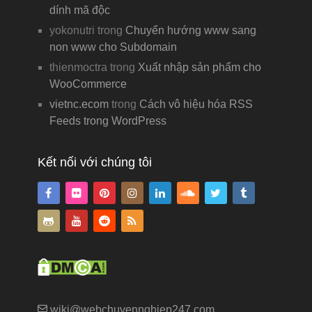
dính mã độc
yokonutri
trong
Chuyển hướng www sang
non www cho Subdomain
thienmoctra
trong
Xuất nhập sản phẩm cho
WooCommerce
vietnc.ecom
trong
Cách vô hiệu hóa RSS
Feeds trong WordPress
Kết nối với chúng tôi
wiki@webchuyennghiep247.com