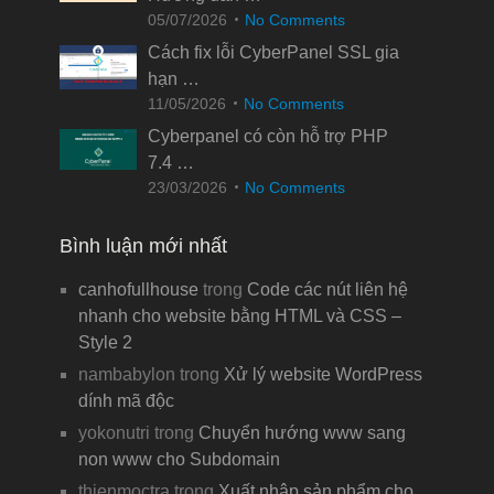
05/07/2026
No Comments
Cách fix lỗi CyberPanel SSL gia
hạn …
11/05/2026
No Comments
Cyberpanel có còn hỗ trợ PHP
7.4 …
23/03/2026
No Comments
Bình luận mới nhất
canhofullhouse
trong
Code các nút liên hệ
nhanh cho website bằng HTML và CSS –
Style 2
nambabylon
trong
Xử lý website WordPress
dính mã độc
yokonutri
trong
Chuyển hướng www sang
non www cho Subdomain
thienmoctra
trong
Xuất nhập sản phẩm cho