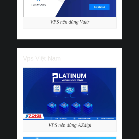
VPS nên dùng Vultr
Vps Việt Nam
VPS nên dùng AZdigi