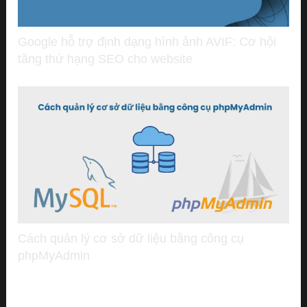
Google hỗ trợ định dạng hình ảnh AVIF: Cơ hội
tăng thứ hạng SEO cho website
Cách quản lý cơ sở dữ liệu bằng công cụ
phpMyAdmin