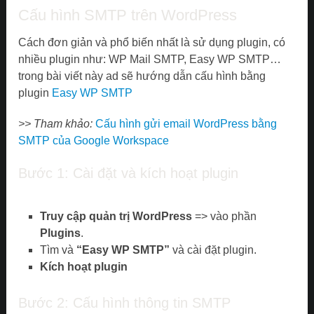
Cấu hình SMTP trên WordPress
Cách đơn giản và phổ biến nhất là sử dụng plugin, có
nhiều plugin như: WP Mail SMTP, Easy WP SMTP…
trong bài viết này ad sẽ hướng dẫn cấu hình bằng
plugin
Easy WP SMTP
>> Tham khảo:
Cấu hình gửi email WordPress bằng
SMTP của Google Workspace
Bước 1: Cài đặt và kích hoạt plugin
Truy cập quản trị WordPress
=> vào phần
Plugins
.
Tìm và
“Easy WP SMTP”
và cài đặt plugin.
Kích hoạt plugin
Bước 2: Cấu hình thông tin SMTP